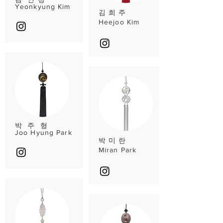
Yeonkyung Kim
김 희 주
Heejoo Kim
박 주 형
Joo Hyung Park
박 미 란
Miran Park