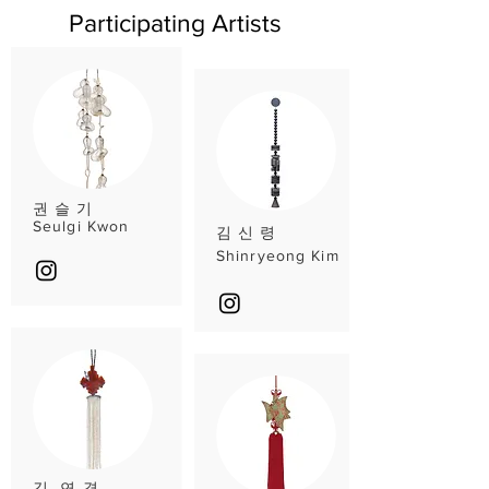
Participating Artists
권 슬 기
Seulgi Kwon
김 신 령
Shinryeong Kim
김 연 경